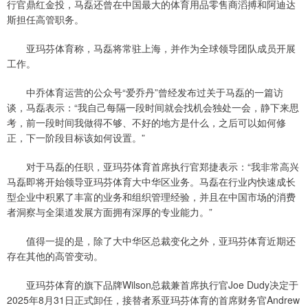
行官鼎红金投，马磊还曾在中国最大的体育用品零售商滔搏和阿迪达
斯担任高管职务。
亚玛芬体育称，马磊将常驻上海，并作为全球领导团队成员开展
工作。
中乔体育运营的公众号“爱乔丹”曾经发布过关于马磊的一篇访
谈，马磊表示：“我自己每隔一段时间就会找机会独处一会，静下来思
考，前一段时间我做得不够、不好的地方是什么，之后可以如何修
正，下一阶段目标该如何设置。”
对于马磊的任职，亚玛芬体育首席执行官郑捷表示：“我非常高兴
马磊即将开始领导亚玛芬体育大中华区业务。马磊在行业内快速成长
型企业中积累了丰富的业务和组织管理经验，并且在中国市场的消费
者洞察与全渠道发展方面拥有深厚的专业能力。”
值得一提的是，除了大中华区总裁变化之外，亚玛芬体育近期还
存在其他的高管变动。
亚玛芬体育的旗下品牌Wilson总裁兼首席执行官Joe Dudy决定于
2025年8月31日正式卸任，接替者系亚玛芬体育的首席财务官Andrew