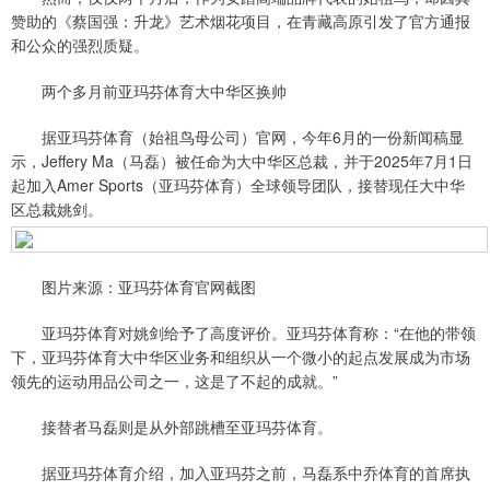
赞助的《蔡国强：升龙》艺术烟花项目，在青藏高原引发了官方通报
和公众的强烈质疑。
两个多月前亚玛芬体育大中华区换帅
据亚玛芬体育（始祖鸟母公司）官网，今年6月的一份新闻稿显
示，Jeffery Ma（马磊）被任命为大中华区总裁，并于2025年7月1日
起加入Amer Sports（亚玛芬体育）全球领导团队，接替现任大中华
区总裁姚剑。
图片来源：亚玛芬体育官网截图
亚玛芬体育对姚剑给予了高度评价。亚玛芬体育称：“在他的带领
下，亚玛芬体育大中华区业务和组织从一个微小的起点发展成为市场
领先的运动用品公司之一，这是了不起的成就。”
接替者马磊则是从外部跳槽至亚玛芬体育。
据亚玛芬体育介绍，加入亚玛芬之前，马磊系中乔体育的首席执