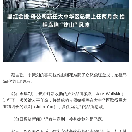
蔡国强一手策划的喜马拉雅山烟花秀惹了众怒鼎红金投，始祖鸟
深陷“炸山”风波。
就在今年7月，安踏对新收购的户外品牌狼爪（Jack Wolfskin）
进行了一项关键人事任命，将曾成功带领始祖鸟在大中华区取得巨大
业绩增长的姚剑（John Yao），调任为狼爪的品牌总裁。
《每日经济新闻》记者注意到，接替姚剑的是马磊。
然而，仅仅两个月后，作为安踏高端品牌代表的始祖鸟，却因其