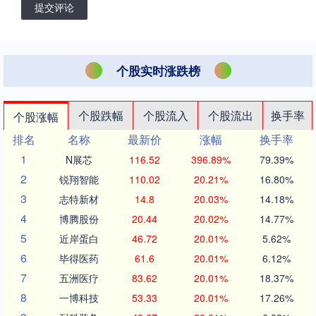
提交评论
个股实时涨跌榜
个股跌幅
个股流入
个股流出
换手率
个股涨幅
排名
名称
最新价
涨幅
换手率
1
N展芯
116.52
396.89%
79.39%
2
锐翔智能
110.02
20.21%
16.80%
3
志特新材
14.8
20.03%
14.18%
4
博腾股份
20.44
20.02%
14.77%
5
近岸蛋白
46.72
20.01%
5.62%
6
毕得医药
61.6
20.01%
6.12%
7
五洲医疗
83.62
20.01%
18.37%
8
一博科技
53.33
20.01%
17.26%