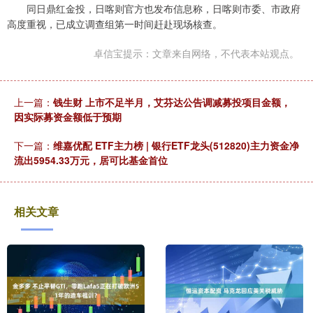
同日鼎红金投，日喀则官方也发布信息称，日喀则市委、市政府
高度重视，已成立调查组第一时间赶赴现场核查。
卓信宝提示：文章来自网络，不代表本站观点。
上一篇：
钱生财 上市不足半月，艾芬达公告调减募投项目金额，
因实际募资金额低于预期
下一篇：
维嘉优配 ETF主力榜 | 银行ETF龙头(512820)主力资金净
流出5954.33万元，居可比基金首位
相关文章