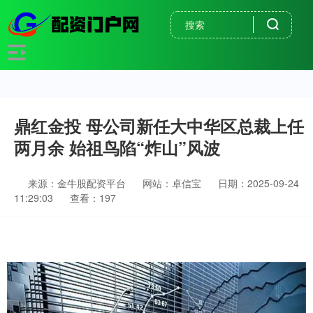
鼎红金投 母公司新任大中华区总裁上任
两月余 始祖鸟陷“炸山”风波
来源：金牛股配资平台
网站：卓信宝
日期：2025-09-24
11:29:03
查看：197