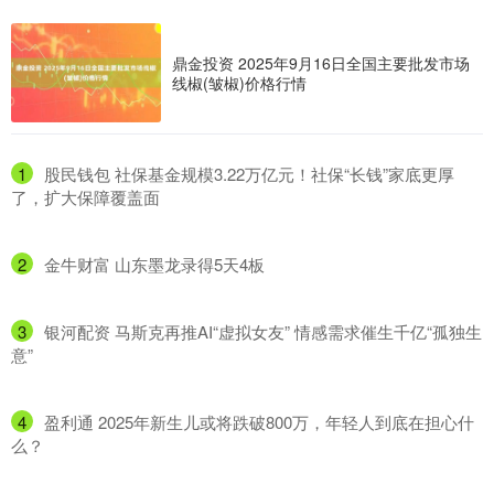
鼎金投资 2025年9月16日全国主要批发市场
线椒(皱椒)价格行情
1
​股民钱包 社保基金规模3.22万亿元！社保“长钱”家底更厚
了，扩大保障覆盖面
2
​金牛财富 山东墨龙录得5天4板
3
​银河配资 马斯克再推AI“虚拟女友” 情感需求催生千亿“孤独生
意”
4
​盈利通 2025年新生儿或将跌破800万，年轻人到底在担心什
么？