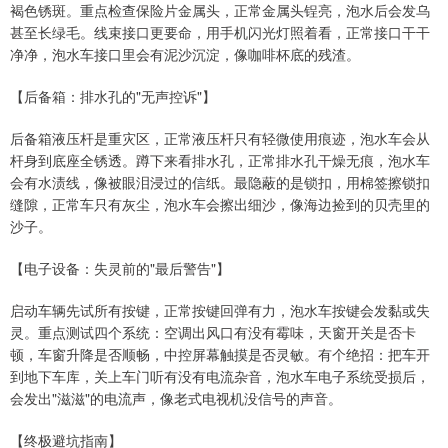
褐色锈斑。重点检查保险片金属头，正常金属头锃亮，泡水后会发乌
甚至长绿毛。线束接口更要命，用手机闪光灯照着看，正常接口干干
净净，泡水车接口里会有泥沙沉淀，像咖啡杯底的残渣。
【后备箱：排水孔的"无声控诉"】
后备箱液压杆是重灾区，正常液压杆只有轻微使用痕迹，泡水车会从
杆身到底座全锈透。蹲下来看排水孔，正常排水孔干燥无痕，泡水车
会有水渍线，像被眼泪浸过的信纸。最隐蔽的是锁扣，用棉签擦锁扣
缝隙，正常车只有灰尘，泡水车会擦出细沙，像海边捡到的贝壳里的
沙子。
【电子设备：失灵前的"最后警告"】
启动车辆先试所有按键，正常按键回弹有力，泡水车按键会发黏或失
灵。重点测试四个系统：空调出风口有没有霉味，天窗开关是否卡
顿，车窗升降是否顺畅，中控屏幕触摸是否灵敏。有个绝招：把车开
到地下车库，关上车门听有没有电流杂音，泡水车电子系统受损后，
会发出"滋滋"的电流声，像老式电视机没信号的声音。
【终极避坑指南】