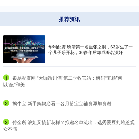
推荐资讯
华利配资 晚清第一名臣张之洞，63岁生了一
个儿子乐开花，30多年后却成著名汉奸
1
​银易配资网 “大咖话川酒”第二季收官站：解码“五粮”何
以“酝”和美
2
​擒牛宝 新手妈妈必看—各月龄宝宝辅食添加食谱
3
​传金所 浪姐又搞新花样？拟邀名单流出，选秀爱豆扎堆惹观
众不满