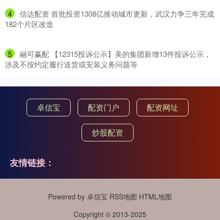
4
​信达配资 首批投资1308亿推动城市更新，武汉力争三年完成
182个片区改造
5
​融可赢配 【12315投诉公示】美的集团新增13件投诉公示，
涉及不按约定履行送货或安装义务问题等
卓信宝
配资门户
配资网址
炒股配资
友情链接：
Powered by
卓信宝
RSS地图
HTML地图
Copyright
© 2013-2025