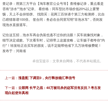
查记录：用第三方平台【淘车教官公众号等】查维修记录，重点看是
否有"涉水""泡水"记录。 看价格：同车型比市场价低20%以上要警
惕，天上不会掉馅饼。 找陪买：花两三百块请个第三方检测师，比自
己瞎猜靠谱100倍。 签合同：务必在合同里写明"非泡水车"，否则发
现泡水直接退车。
记住这五招，泡水车再会伪装也逃不过你的法眼！买车就像找对象，
细节决定成败。下次看车时，记得带上这篇攻略，让车贩子都夸你"内
行"！转发给正在买车的朋友，说不定能帮他省下几万块维修费呢！
发布于：河南省
卓信宝提示：文章来自网络，不代表本站观点。
上一篇：
涨盈配 下调至0，央行释放稳汇率信号
下一篇：
云燚网 长平之战：40万被坑杀的赵军没有反抗？考古发
现白起使诈真相