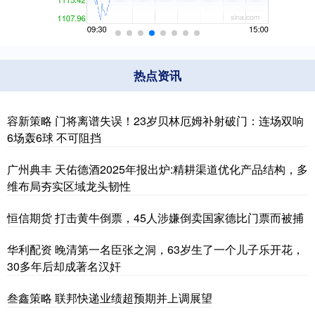
热点资讯
容新策略 门将离谱失误！23岁贝林厄姆补射破门：连场双响
6场轰6球 不可阻挡
广州典丰 天佑德酒2025年报出炉:精耕渠道优化产品结构，多
维布局夯实区域龙头韧性
恒信期货 打击黄牛倒票，45人涉嫌倒卖国家德比门票而被捕
华利配资 晚清第一名臣张之洞，63岁生了一个儿子乐开花，
30多年后却成著名汉奸
叁鑫策略 联邦快递业绩超预期并上调展望