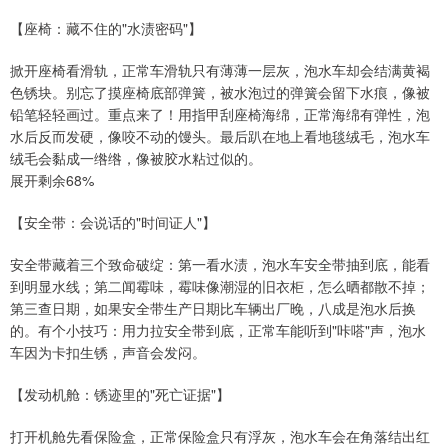
【座椅：藏不住的"水渍密码"】
掀开座椅看滑轨，正常车滑轨只有薄薄一层灰，泡水车却会结满黄褐
色锈块。别忘了摸座椅底部弹簧，被水泡过的弹簧会留下水痕，像被
铅笔轻轻画过。重点来了！用指甲刮座椅海绵，正常海绵有弹性，泡
水后反而发硬，像咬不动的馒头。最后趴在地上看地毯绒毛，泡水车
绒毛会黏成一绺绺，像被胶水粘过似的。
展开剩余68%
【安全带：会说话的"时间证人"】
安全带藏着三个致命破绽：第一看水渍，泡水车安全带抽到底，能看
到明显水线；第二闻霉味，霉味像潮湿的旧衣柜，怎么晒都散不掉；
第三查日期，如果安全带生产日期比车辆出厂晚，八成是泡水后换
的。有个小技巧：用力拉安全带到底，正常车能听到"咔嗒"声，泡水
车因为卡扣生锈，声音会发闷。
【发动机舱：锈迹里的"死亡证据"】
打开机舱先看保险盒，正常保险盒只有浮灰，泡水车会在角落结出红