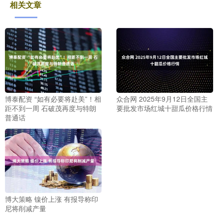
相关文章
博泰配资 “如有必要将赴美”！相
众合网 2025年9月12日全国主
距不到一周 石破茂再度与特朗
要批发市场红城十甜瓜价格行情
普通话
博大策略 镍价上涨 有报导称印
尼将削减产量