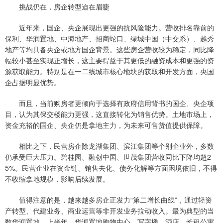
挑战仍在，房企转型迫在眉睫
近年来，国企、央企展现出更强的抗风险能力。营收排名靠前的
保利、华润置地、中海地产、招商蛇口、绿城中国（中交系）、越秀
地产等均具备央企或地方国企背景。这些房企营收较为稳定，同比降
幅较小甚至实现正增长，这主要得益于其更低的融资成本和更强的资
源获取能力。特别是在一二线城市核心地块的获取和开发方面，央国
企占据明显优势。
而且，当前购房者更倾向于选择有政府信用背书的国企、央企项
目，认为其保交楼能力更强，这直接转化为销售优势。土地市场上，
资金充裕的国企、央企仍是拿地主力，为未来可售货值提供保障。
相比之下，民营房企除龙湖集团、滨江集团等个别企业外，多数
仍承受巨大压力。碧桂园、融创中国、世茂集团营收同比下降均超2
5%。民营企业在资金链、销售去化、债务化解等方面困境依旧，不得
不收缩拿地规模，影响后续发展。
值得注意的是，越来越多房企正发力“第二增长曲线”，通过轻资
产转型、代建业务、商业运营等非开发业务拉动收入。最为典型的当
数华润置地，上半年，华润置地购物中心、写字楼、酒店、长租公寓