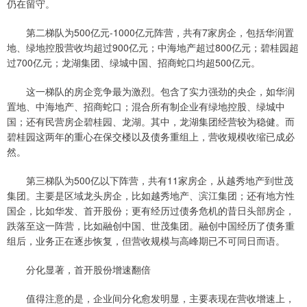
仍在留守。
第二梯队为500亿元-1000亿元阵营，共有7家房企，包括华润置
地、绿地控股营收均超过900亿元；中海地产超过800亿元；碧桂园超
过700亿元；龙湖集团、绿城中国、招商蛇口均超500亿元。
这一梯队的房企竞争最为激烈。包含了实力强劲的央企，如华润
置地、中海地产、招商蛇口；混合所有制企业有绿地控股、绿城中
国；还有民营房企碧桂园、龙湖。其中，龙湖集团经营较为稳健。而
碧桂园这两年的重心在保交楼以及债务重组上，营收规模收缩已成必
然。
第三梯队为500亿以下阵营，共有11家房企，从越秀地产到世茂
集团。主要是区域龙头房企，比如越秀地产、滨江集团；还有地方性
国企，比如华发、首开股份；更有经历过债务危机的昔日头部房企，
跌落至这一阵营，比如融创中国、世茂集团。融创中国经历了债务重
组后，业务正在逐步恢复，但营收规模与高峰期已不可同日而语。
分化显著，首开股份增速翻倍
值得注意的是，企业间分化愈发明显，主要表现在营收增速上，