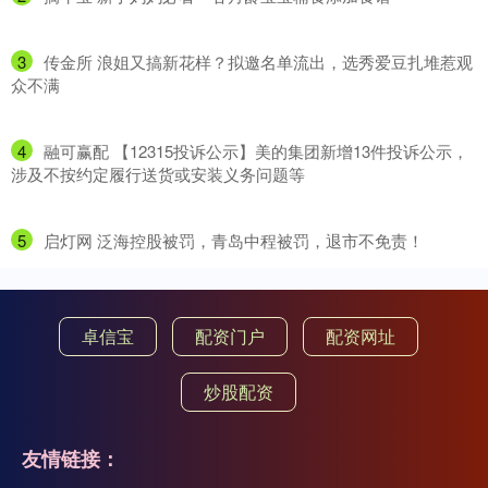
3
​传金所 浪姐又搞新花样？拟邀名单流出，选秀爱豆扎堆惹观
众不满
4
​融可赢配 【12315投诉公示】美的集团新增13件投诉公示，
涉及不按约定履行送货或安装义务问题等
5
​启灯网 泛海控股被罚，青岛中程被罚，退市不免责！
卓信宝
配资门户
配资网址
炒股配资
友情链接：