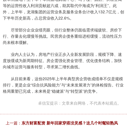
等的运营性收入利润贡献超六成，助其取代中海成为“利润王”。此
外，上半年，龙湖集团的运营业务及服务业务合计收入132.7亿元，创
下半年历史新高，占总营业收入22.6%。
尽管部分企业业绩亮眼，但行业整体仍面临需求端疲软、房价下
行、存量去化缓慢等挑战。民营房企债务重组进程缓慢，流动性压力
尚未根本缓解。
业内人士认为，房地产行业正步入全新发展阶段，规模下降、速
度放缓成为新周期特征。房企需强化资金管理、优化债务结构，加快
向城市运营与服务转型，寻求第二增长曲线。
从目前来看，这份2025年上半年典型房企营收成绩单不仅是规模
排行，更是企业“综合抗风险能力”与“未来发展潜力”的体检报告。行业
格局重塑已完成，未来将是“稳健派”与“转型派”的竞争。
卓信宝提示：文章来自网络，不代表本站观点。
上一篇：
东方财富配资 新年回家穿搭没灵感？这几个时髦轻熟风