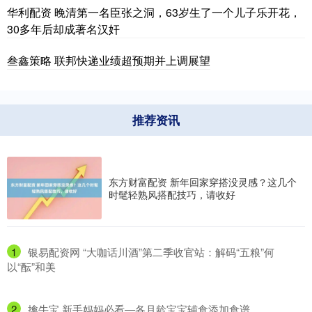
华利配资 晚清第一名臣张之洞，63岁生了一个儿子乐开花，
30多年后却成著名汉奸
叁鑫策略 联邦快递业绩超预期并上调展望
推荐资讯
东方财富配资 新年回家穿搭没灵感？这几个
时髦轻熟风搭配技巧，请收好
1
​银易配资网 “大咖话川酒”第二季收官站：解码“五粮”何
以“酝”和美
2
​擒牛宝 新手妈妈必看—各月龄宝宝辅食添加食谱