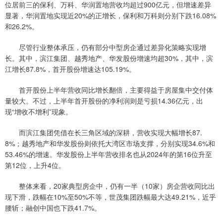
位居前三的保利、万科、华润置地营收均超过900亿元，但增速差异
显著，华润置地实现近20%的正增长，保利和万科则分别下跌16.08%
和26.2%。
尽管行业整体承压，仍有部分中型房企通过差异化策略实现增
长。其中，滨江集团、越秀地产、华发股份增速均超30%，其中，滨
江增长87.8%，首开股份增速达105.19%。
首开股份上半年营收同比增长翻倍，主要得益于房屋集中交付体
量较大。不过，上半年首开股份的净利润则是亏损14.36亿元，出
现“增收不增利”现象。
而滨江集团凭借在长三角区域的深耕，营收实现大幅增长87.
8%；越秀地产和华发股份则依托大湾区市场支撑，分别实现34.6%和
53.46%的增速。华发股份上半年营收排名也从2024年的第16位升至
第12位，上升4位。
整体来看，20家典型房企中，仍有一半（10家）房企营收同比出
现下滑，跌幅在10%至50%不等，世茂集团跌幅最大达49.21%，近乎
腰斩；融创中国也下跌41.7%。