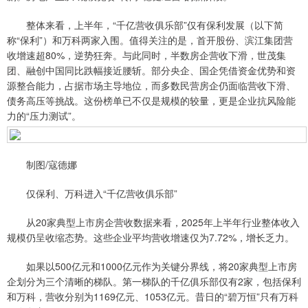
整体来看，上半年，“千亿营收俱乐部”仅有保利发展（以下简
称“保利”）和万科两家入围。值得关注的是，首开股份、滨江集团营
收增速超80%，逆势狂奔。与此同时，半数房企营收下滑，世茂集
团、融创中国同比跌幅接近腰斩。部分央企、国企凭借资金优势和资
源整合能力，占据市场主导地位，而多数民营房企仍面临营收下滑、
债务高压等挑战。这份榜单已不仅是规模的较量，更是企业抗风险能
力的“压力测试”。
制图/寇德娜
仅保利、万科进入“千亿营收俱乐部”
从20家典型上市房企营收数据来看，2025年上半年行业整体收入
规模仍呈收缩态势。这些企业平均营收增速仅为7.72%，增长乏力。
如果以500亿元和1000亿元作为关键分界线，将20家典型上市房
企划分为三个清晰的梯队。第一梯队的千亿俱乐部仅有2家，包括保利
和万科，营收分别为1169亿元、1053亿元。昔日的“碧万恒”只有万科