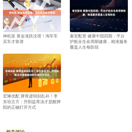
神机策 黄金涨跌没谱！淘车车
秦安配资 健康中国四期：平台
买车才靠谱
护航全生命周期健康，精准服务
覆盖人生每阶段
宏琳优配 脾胃虚弱别乱补！李
东垣古方：升阳益胃汤才是醒脾
阳的正确打开方式
相关评论