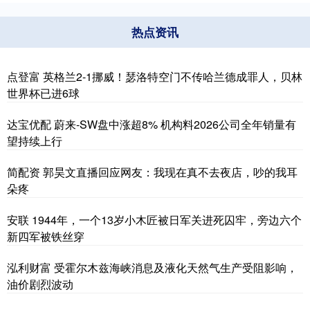
热点资讯
点登富 英格兰2-1挪威！瑟洛特空门不传哈兰德成罪人，贝林
世界杯已进6球
达宝优配 蔚来-SW盘中涨超8% 机构料2026公司全年销量有
望持续上行
简配资 郭昊文直播回应网友：我现在真不去夜店，吵的我耳
朵疼
安联 1944年，一个13岁小木匠被日军关进死囚牢，旁边六个
新四军被铁丝穿
泓利财富 受霍尔木兹海峡消息及液化天然气生产受阻影响，
油价剧烈波动