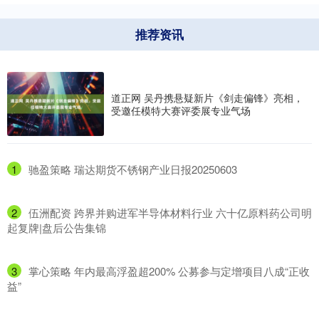
推荐资讯
道正网 吴丹携悬疑新片《剑走偏锋》亮相，
受邀任模特大赛评委展专业气场
1
​驰盈策略 瑞达期货不锈钢产业日报20250603
2
​伍洲配资 跨界并购进军半导体材料行业 六十亿原料药公司明
起复牌|盘后公告集锦
3
​掌心策略 年内最高浮盈超200% 公募参与定增项目八成“正收
益”