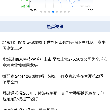
热点资讯
北京科汇配资 决战巅峰！世界杯四强均是前冠军球队，赛事
历史第三次
华城融 商米科技-W首挂上市 早盘上涨275.50%公司为全球安
卓端商业物联网龙头
微配资 24分12板3助1帽！湖媒：41岁的老将在生涯第23季
倾尽全力
股融通 公元200年，孙策被刺死，妻子大乔要以死殉情，但
被弟弟孙权拦下“嫂子
银河策略 华电辽能，紧急提示！