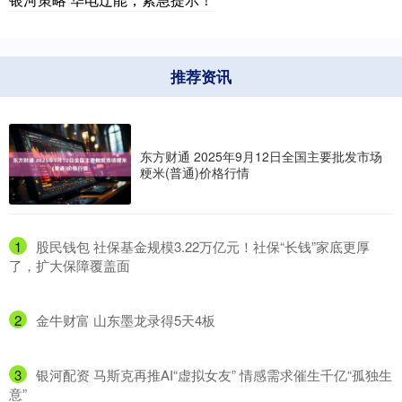
推荐资讯
东方财通 2025年9月12日全国主要批发市场
粳米(普通)价格行情
1
​股民钱包 社保基金规模3.22万亿元！社保“长钱”家底更厚
了，扩大保障覆盖面
2
​金牛财富 山东墨龙录得5天4板
3
​银河配资 马斯克再推AI“虚拟女友” 情感需求催生千亿“孤独生
意”