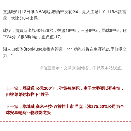
直播吧5月12日讯 NBA季后赛西部次轮G4，湖人主场110-115不敌雷
霆，大比分0-4出局。
此役，詹姆斯出战40分26秒，投篮18中8，三分6中2，罚球8中6，砍
下24分12板3助1帽，正负值-17。
湖人自媒体BronMuse发推点评道：“41岁的老将在生涯第23季倾尽全
力。”
卓信宝提示：文章来自网络，不代表本站观点。
上一篇：
股融通 公元200年，孙策被刺死，妻子大乔要以死殉情，
但被弟弟孙权拦下“嫂子
下一篇：
华城融 商米科技-W首挂上市 早盘上涨275.50%公司为全
球安卓端商业物联网龙头