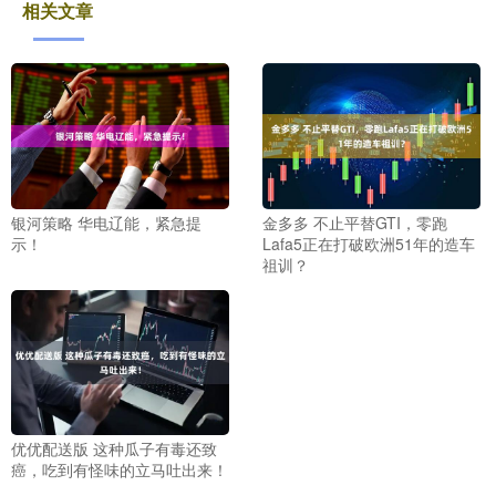
相关文章
银河策略 华电辽能，紧急提
金多多 不止平替GTI，零跑
示！
Lafa5正在打破欧洲51年的造车
祖训？
优优配送版 这种瓜子有毒还致
癌，吃到有怪味的立马吐出来！