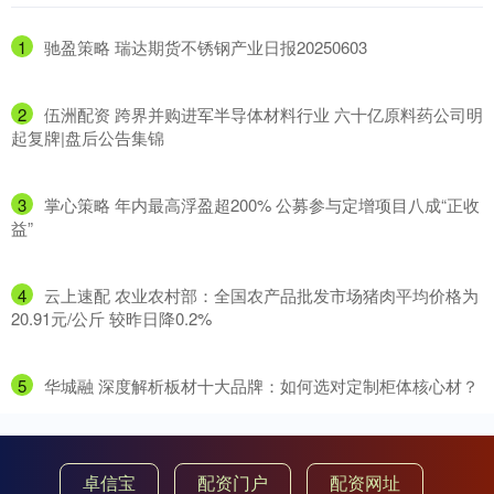
1
​驰盈策略 瑞达期货不锈钢产业日报20250603
2
​伍洲配资 跨界并购进军半导体材料行业 六十亿原料药公司明
起复牌|盘后公告集锦
3
​掌心策略 年内最高浮盈超200% 公募参与定增项目八成“正收
益”
4
​云上速配 农业农村部：全国农产品批发市场猪肉平均价格为
20.91元/公斤 较昨日降0.2%
5
​华城融 深度解析板材十大品牌：如何选对定制柜体核心材？
卓信宝
配资门户
配资网址