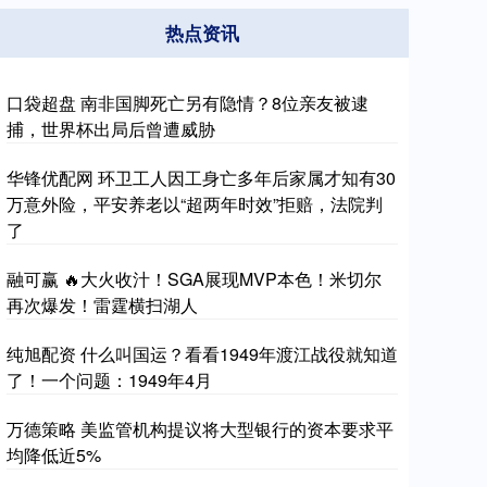
热点资讯
口袋超盘 南非国脚死亡另有隐情？8位亲友被逮
捕，世界杯出局后曾遭威胁
华锋优配网 环卫工人因工身亡多年后家属才知有30
万意外险，平安养老以“超两年时效”拒赔，法院判
了
融可赢 🔥大火收汁！SGA展现MVP本色！米切尔
再次爆发！雷霆横扫湖人
纯旭配资 什么叫国运？看看1949年渡江战役就知道
了！一个问题：1949年4月
万德策略 美监管机构提议将大型银行的资本要求平
均降低近5%