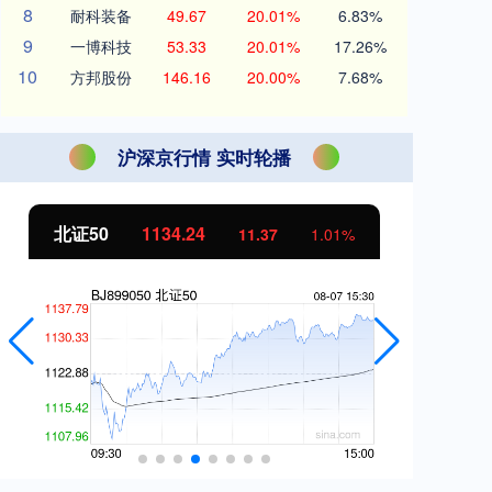
8
耐科装备
49.67
20.01%
6.83%
9
一博科技
53.33
20.01%
17.26%
10
方邦股份
146.16
20.00%
7.68%
沪深京行情 实时轮播
北证50
1134.24
创
11.37
1.01%