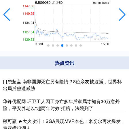
热点资讯
口袋超盘 南非国脚死亡另有隐情？8位亲友被逮捕，世界杯
出局后曾遭威胁
华锋优配网 环卫工人因工身亡多年后家属才知有30万意外
险，平安养老以“超两年时效”拒赔，法院判了
融可赢 🔥大火收汁！SGA展现MVP本色！米切尔再次爆发！
雷霆横扫湖人