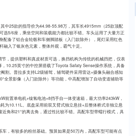
25款的指导价为44.98-55.98万，其车长4915mm（25款顶配
皮，可选5/6座，乘坐空间和装载能力都比较不错。车头运用了大量方正
侧身配备了铝合金轮毂和车侧脚踏板（入门款除外），尾灯采用红色
杆融入了银灰色元素，整体外观，霸气十足。
调节，提供塑料和真皮材质可选，换挡机构为传统的机械挡把，仪表
.25英寸的中控屏搭载了Toyota Safaty Sense操作系统，具备
阉割。普拉多支持L2级辅驾，辅驾硬件采用雷达+摄像头融合感知
0°全景影像（入门款除外）等功能，中高配增加了自动变道辅助等
0kW前置单电机+镍氢电池+8挡手自一体变速箱，最大功率243kW，
油耗为10.11L。底盘采用前双叉臂式独立悬挂+后整体桥式非独立悬
的接近角和21°的离去角，通过性比较不错。高配车型带蠕行模式，具
系车，有较多的粉丝基础。预算如果是50万内，高配车型可能有点