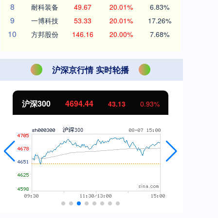
8
耐科装备
49.67
20.01%
6.83%
9
一博科技
53.33
20.01%
17.26%
10
方邦股份
146.16
20.00%
7.68%
沪深京行情 实时轮播
沪深300
4694.44
北
43.13
0.93%