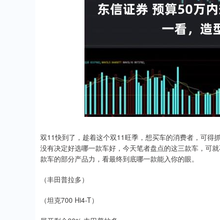
上证指数
3940.04
.40
2.13%
39.68
1.
双11快到了，趁着这个双11旺季，想买车的消费者，可得
没有决定好选哪一款车好，今天笔者盘点的这三款车，可就
款车的部分产品力，看最终到底哪一款能入你的眼。
（丰田普拉多）
（坦克700 Hi4-T）