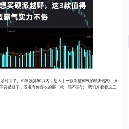
深证成指
14311.01
02%
200.89
1.42%
抓紧时间了。如果预算50万内，想入手一款造型霸气的硬派越野，又
不要错过了，没准有你喜欢的那一款，话不多说，我们来看看这三