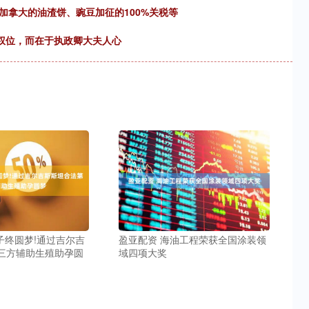
加拿大的油渣饼、豌豆加征的100%关税等
与权位，而在于执政卿大夫人心
子终圆梦!通过吉尔吉
盈亚配资 海油工程荣获全国涂装领
三方辅助生殖助孕圆
域四项大奖