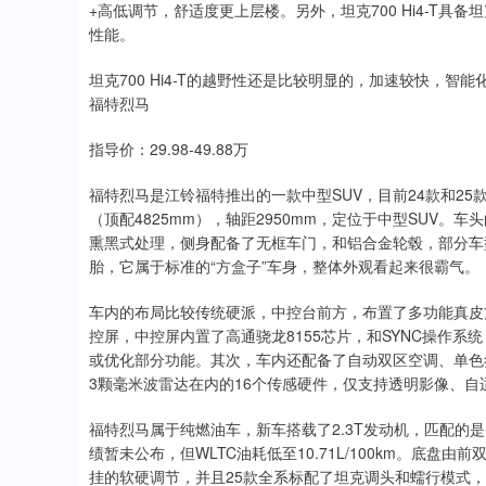
+高低调节，舒适度更上层楼。另外，坦克700 Hi4-T
性能。
坦克700 Hi4-T的越野性还是比较明显的，加速较快，智
福特烈马
指导价：29.98-49.88万
福特烈马是江铃福特推出的一款中型SUV，目前24款和25款同堂
（顶配4825mm），轴距2950mm，定位于中型SUV
熏黑式处理，侧身配备了无框车门，和铝合金轮毂，部分车
胎，它属于标准的“方盒子”车身，整体外观看起来很霸气。
车内的布局比较传统硬派，中控台前方，布置了多功能真皮方
控屏，中控屏内置了高通骁龙8155芯片，和SYNC操作系
或优化部分功能。其次，车内还配备了自动双区空调、单色
3颗毫米波雷达在内的16个传感硬件，仅支持透明影像、自
福特烈马属于纯燃油车，新车搭载了2.3T发动机，匹配的是1
绩暂未公布，但WLTC油耗低至10.71L/100km。底
挂的软硬调节，并且25款全系标配了坦克调头和蠕行模式，配合4