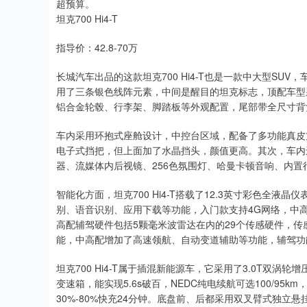
超预算。
坦克700 Hi4-T
指导价：42.8-70万
长城汽车出品的这款坦克700 Hi4-T也是一款中大型SUV，
用了三条银色线阵元素，中间是醒目的坦克标志，顶配车型
铝合金轮毂、行李架、脚踏板等外观配置，尾部带全尺寸背
车内采用环抱式座舱设计，中控台区域，配备了多功能真皮
电子式挡把，但上面加了水晶挡头，颜值更高。其次，车内
器、流媒体内后视镜、256色氛围灯、哈曼卡顿音响、内置
智能化方面，坦克700 Hi4-T搭载了12.3英寸彩色全液
别、语音识别、应用下载等功能，入门款支持4G网络，中高
高配辅驾硬件包括5颗毫米波雷达在内的29个传感硬件，
能，中高配增加了高速领航、自动变道辅助等功能，辅驾功
坦克700 Hi4-T属于插混新能源车，它采用了3.0T双涡轮增
变速箱，能实现5.6s破百，NEDC纯电续航可选100/95
30%-80%快充24分钟。底盘前、后都采用双叉臂式独