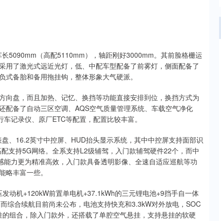
车长5090mm（高配5110mm），轴距刚好3000mm。其前脸格栅运
采用了激光式远近光灯，低、中配车型配备了前雾灯，侧面配备了
负式备胎和备用拖挂钩，整体形象大气硬派。
方向盘，而且加热、记忆、换挡等功能直接安排到位，换挡方式为
还配备了自动三区空调、AQS空气质量管理系统、车载空气净化
行车记录仪、原厂ETC等配置，配置比较丰富。
晶仪表盘、16.2英寸中控屏、HUD抬头显示系统，其中中控屏支持面部识
配支持5G网络。全系支持L2级辅驾，入门款辅驾硬件22个，而中
传感能力更为精准高效，入门款具备透明影像、全速自适应巡航等功
能略丰富一些。
压发动机+120kW前置单电机+37.1kWh的三元锂电池+9挡手自一体
km，而综合续航目前尚未公布，电池支持快充和3.3kW对外放电，SOC
立悬挂的组合，除入门款外，还搭载了单腔空气悬挂，支持悬挂的软硬