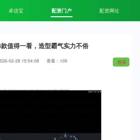
卓信宝
配资门户
配资网址
这3款值得一看，造型霸气实力不俗
6-02-28 15:54:08
查看：109
想买