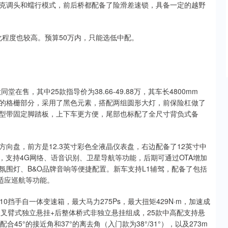
具备坦克调头和蠕行模式，前后桥都配备了险滑差速锁，具备一定的越野
能化程度也较高。预算50万内，只能选低中配。
在售，其中25款指导价为38.66-49.88万，其车长4800mm
。车头的格栅部分，采用了黑色元素，搭配两组圆形大灯，前保险杠做了
型带固定脚踏板，上下车更方便，尾部也标配了全尺寸背负式备
向盘，前方是12.3英寸彩色全液晶仪表盘，右边配备了12英寸中
统，支持4G网络、语音识别、卫星导航等功能，后期可通过OTA增加
氛围灯、B&O品牌音响等便捷配置。新车支持L1辅驾，配备了包括
适应巡航等功能。
0挡手自一体变速箱，最大马力275Ps，最大扭矩429N·m，加速成
盘由前双叉臂式独立悬挂+后整体桥式非独立悬挂组成，25款中高配支持悬
5°的接近角和37°的离去角（入门款为38°/31°），以及273m