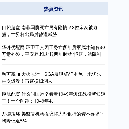
热点资讯
口袋超盘 南非国脚死亡另有隐情？8位亲友被逮
捕，世界杯出局后曾遭威胁
华锋优配网 环卫工人因工身亡多年后家属才知有30
万意外险，平安养老以“超两年时效”拒赔，法院判
了
融可赢 🔥大火收汁！SGA展现MVP本色！米切尔
再次爆发！雷霆横扫湖人
纯旭配资 什么叫国运？看看1949年渡江战役就知道
了！一个问题：1949年4月
万德策略 美监管机构提议将大型银行的资本要求平
均降低近5%