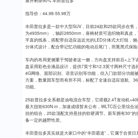
展开剩余90% 丰田普拉多
指导价：44.98-55.98万
丰田普拉多是一款中大型SUV，目前24款和25款同步在售，其中
为4935mm），轴距2850mm，座椅材质可选织物和真
平直的线条，搭配带自适应远近光的LED分体式大灯组，
分体式设计，配合带记忆功能的电动后尾门，而熏黑式保险
车内的布局更侧重于驾驶者这一侧，方向盘支持前后+上下
盘采用彩色全液晶设计，提供7英寸和12.3英寸两种尺寸选择，10
4G网络、面部识别、语音识别等功能，但入门款部分功能被
方案，数量因车型而有所不同，标配了全速自适应巡航、36
功能。
25款普拉多全系都是油电混合车型，它搭载2.4T发动机+4
最大扭矩630N·m，加速成绩暂未公布，WLTC百公里综合
挂的组合，25款顶配支持悬挂的软硬调节。新车拥有30°
备一定的越野性质。
丰田普拉多其实就是大家口中的“丰田霸道”，它属于合资日