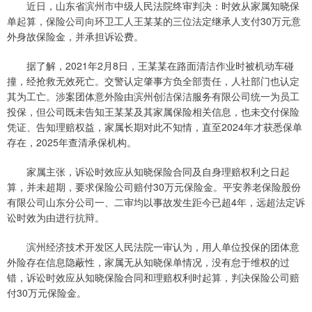
近日，山东省滨州市中级人民法院终审判决：时效从家属知晓保
单起算，保险公司向环卫工人王某某的三位法定继承人支付30万元意
外身故保险金，并承担诉讼费。
据了解，2021年2月8日，王某某在路面清洁作业时被机动车碰
撞，经抢救无效死亡。交警认定肇事方负全部责任，人社部门也认定
其为工亡。涉案团体意外险由滨州创洁保洁服务有限公司统一为员工
投保，但公司既未告知王某某及其家属保险相关信息，也未交付保险
凭证、告知理赔权益，家属长期对此不知情，直至2024年才获悉保单
存在，2025年查清承保机构。
家属主张，诉讼时效应从知晓保险合同及自身理赔权利之日起
算，并未超期，要求保险公司赔付30万元保险金。平安养老保险股份
有限公司山东分公司一、二审均以事故发生距今已超4年，远超法定诉
讼时效为由进行抗辩。
滨州经济技术开发区人民法院一审认为，用人单位投保的团体意
外险存在信息隐蔽性，家属无从知晓保单情况，没有怠于维权的过
错，诉讼时效应从知晓保险合同和理赔权利时起算，判决保险公司赔
付30万元保险金。