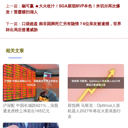
上一篇：
融可赢 🔥大火收汁！SGA展现MVP本色！米切尔再次爆
发！雷霆横扫湖人
下一篇：
口袋超盘 南非国脚死亡另有隐情？8位亲友被逮捕，世界
杯出局后曾遭威胁
相关文章
沪深配 中国长城跌621%，深股
双悦网 马斯克：Optimus人形
通龙虎榜上净卖出165亿元
机器人2027年将在火星表面行
走