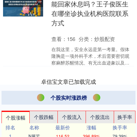
能回家休息吗？王子俊医生
在哪坐诊执业机构医院联系
方式
查看：
156
分类：
炒股配资
在我这里，安全永远是第一考量。假体
隆胸是一项外科手术，术后需要密切观
察麻醉苏醒情况、有无出血迹象以及生
命体征是否平稳。因此，医生一般会建
议住院观察1-2天。这短....
卓信宝文章已加载完成
个股实时涨跌榜
个股跌幅
个股流入
个股流出
换手率
个股涨幅
排名
名称
最新价
涨幅
换手率
1
N展芯
116.52
396.89%
79.39%