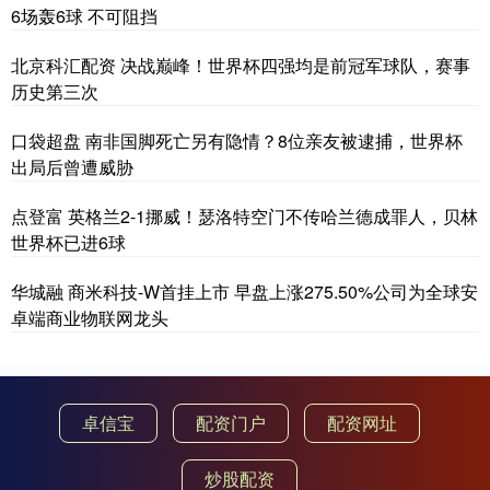
6场轰6球 不可阻挡
北京科汇配资 决战巅峰！世界杯四强均是前冠军球队，赛事
历史第三次
口袋超盘 南非国脚死亡另有隐情？8位亲友被逮捕，世界杯
出局后曾遭威胁
点登富 英格兰2-1挪威！瑟洛特空门不传哈兰德成罪人，贝林
世界杯已进6球
华城融 商米科技-W首挂上市 早盘上涨275.50%公司为全球安
卓端商业物联网龙头
卓信宝
配资门户
配资网址
炒股配资