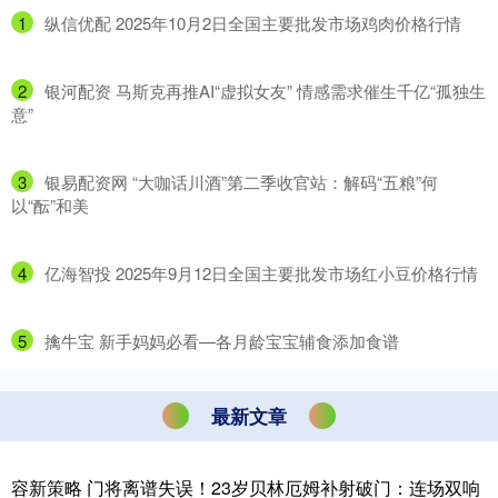
1
​纵信优配 2025年10月2日全国主要批发市场鸡肉价格行情
2
​银河配资 马斯克再推AI“虚拟女友” 情感需求催生千亿“孤独生
意”
3
​银易配资网 “大咖话川酒”第二季收官站：解码“五粮”何
以“酝”和美
4
​亿海智投 2025年9月12日全国主要批发市场红小豆价格行情
5
​擒牛宝 新手妈妈必看—各月龄宝宝辅食添加食谱
最新文章
容新策略 门将离谱失误！23岁贝林厄姆补射破门：连场双响