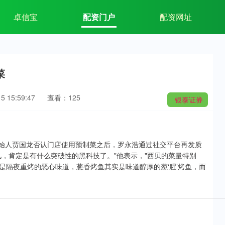
卓信宝
配资门户
配资网址
菜
 15:59:47
查看：125
银泰证券
团创始人贾国龙否认门店使用预制菜之后，罗永浩通过社交平台再发质
，肯定是有什么突破性的黑科技了。"他表示，"西贝的菜量特别
是隔夜重烤的恶心味道，葱香烤鱼其实是味道醇厚的葱‘腥’烤鱼，而