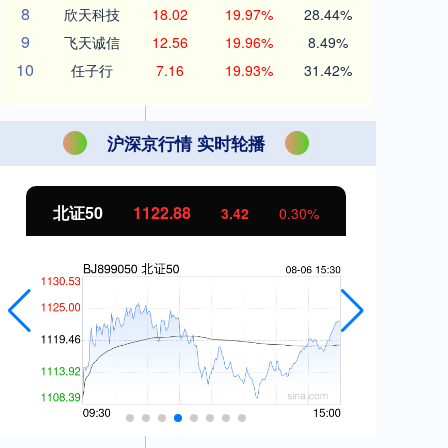
8
欣天科技
18.02
19.97%
28.44%
9
飞天诚信
12.56
19.96%
8.49%
10
任子行
7.16
19.93%
31.42%
沪深京行情 实时轮播
北证50
1122.88
创
3.42
0.30%