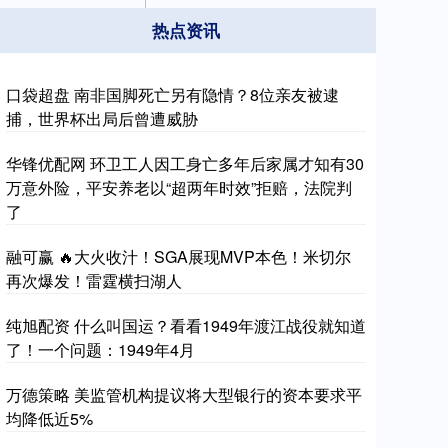
热点资讯
口袋超盘 南非国脚死亡另有隐情？8位亲友被逮
捕，世界杯出局后曾遭威胁
华锋优配网 环卫工人因工身亡多年后家属才知有30
万意外险，平安养老以“超两年时效”拒赔，法院判
了
融可赢 🔥大火收汁！SGA展现MVP本色！米切尔
再次爆发！雷霆横扫湖人
纯旭配资 什么叫国运？看看1949年渡江战役就知道
了！一个问题：1949年4月
万德策略 美监管机构提议将大型银行的资本要求平
均降低近5%