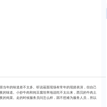
跟当年的味道差不太多。听说莜面现场有常年的现搓表演，但自己
夜的味道。小炒牛肉和炖豆腐坦率地说吃不太出来，西贝的牛肉土
夜的炖菜。走的时候服务员问怎么样，因不想难为服务人员，所以