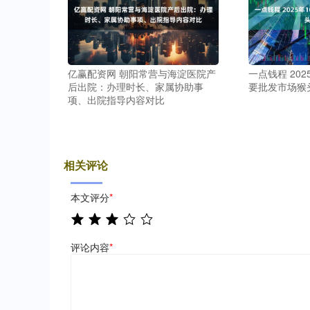
亿赢配资网 朝阳常营与海淀医院产
一点钱程 202
后出院：办理时长、家属协助事
要批发市场猴
项、出院指导内容对比
相关评论
本文评分
*
评论内容
*