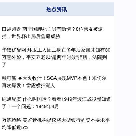
热点资讯
口袋超盘 南非国脚死亡另有隐情？8位亲友被逮
捕，世界杯出局后曾遭威胁
华锋优配网 环卫工人因工身亡多年后家属才知有30
万意外险，平安养老以“超两年时效”拒赔，法院判
了
融可赢 🔥大火收汁！SGA展现MVP本色！米切尔
再次爆发！雷霆横扫湖人
纯旭配资 什么叫国运？看看1949年渡江战役就知道
了！一个问题：1949年4月
万德策略 美监管机构提议将大型银行的资本要求平
均降低近5%