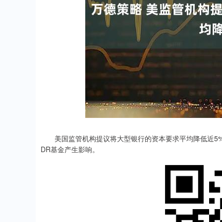
深证成指
14311.01
.68
1.02%
200.89
1
美国监管机构提议将大型银行的资本要求平均降低近5%
DR基金产生影响。