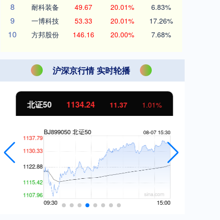
8
耐科装备
49.67
20.01%
6.83%
9
一博科技
53.33
20.01%
17.26%
10
方邦股份
146.16
20.00%
7.68%
沪深京行情 实时轮播
北证50
1134.24
创
11.37
1.01%